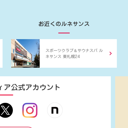
お近くのルネサンス
＆
スポーツクラブ
サウナスパ ル
ネサンス 東札幌24
ィア
公式アカウント