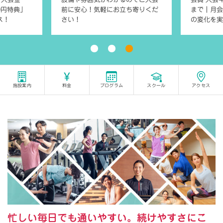
0円特典」
前に安心！気軽にお立ち寄りくだ
まで｜月会
ス！
さい！
の変化を実
施設案内
料金
プログラム
スクール
アクセス
忙しい毎日でも通いやすい。続けやすさにこ