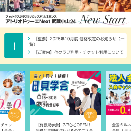
【重要】2026年10月度 価格改定のお知らせ（一
覧）
【ご案内】他クラブ利用・チケット利用について
キャン
見学ご
ペーン
案内
をチェッ
【施設見学会】7/7(火)OPEN！
全国のルネ
！入会金・
設備や雰囲気がわかるのでご入会
会員 入会