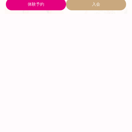
体験予約
入会
HOT美ボディヨ
ヨガ【静】
ガ
座位と立位をバランスよく
筋肉を刺激するアーサナ中
取り入れ、ひとつひとつ丁
心。疲れにくいカラダを手
寧に行うクラス。
に入れたい方に。