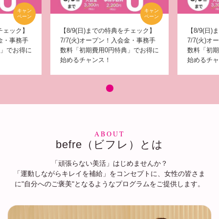
キャン
キャン
ペーン
ペーン
をチェック】
【8/9(日)までの特典をチェック】
【8/9(日
会金・事務手
7/7(火)オープン！入会金・事務手
7/7(火)
典」でお得に
数料「初期費用0円特典」でお得に
数料「初期
始めるチャンス！
始めるチャ
ABOUT
befre（ビフレ）とは
「頑張らない美活」はじめませんか？
「運動しながらキレイを補給」をコンセプトに、
女性の皆さま
に"自分へのご褒美"となるようなプログラムをご提供します。