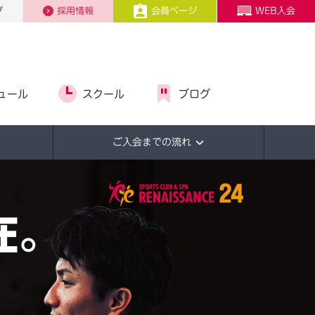
プ
採用情報
会員ページ
WEB入会
ュール
スクール
ブログ
ご入会までの流れ
在。