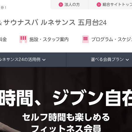
法人の方
総合サイトトッ
1分！
＆
サウナスパ ルネサンス 五月台24
料金
施設・
スタッフ案内
プログラム・
スケジ
ルネサンス24の活用例
選べる会員プラン
4時間、ジブン自
セルフ時間も楽しめる
フィットネス会員