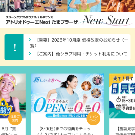
【重要】2026年10月度 価格改定のお知らせ（一
覧）
【ご案内】他クラブ利用・チケット利用について
体験ご
キャン
案内
ペーン
】8月“無
【8/9(日)までの特典をチェッ
【施設見学会
ルデビュー
ク】7/7(火)オープン！入会金・
設備や雰囲