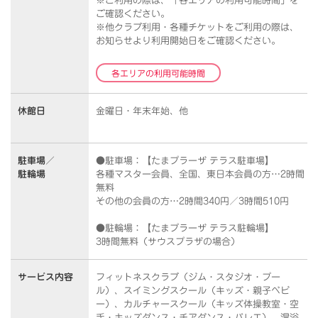
※ご利用の際は、「各エリアの利用可能時間」を
ご確認ください。
※他クラブ利用・各種チケットをご利用の際は、
お知らせより利用開始日をご確認ください。
各エリアの利用可能時間
休館日
金曜日・年末年始、他
駐車場／
●駐車場：【たまプラーザ テラス駐車場】
駐輪場
各種マスター会員、全国、東日本会員の方…2時間
無料
その他の会員の方…2時間340円／3時間510円
●駐輪場：【たまプラーザ テラス駐輪場】
3時間無料（サウスプラザの場合）
サービス内容
フィットネスクラブ（ジム・スタジオ・プー
ル）、スイミングスクール（キッズ・親子ベビ
ー）、カルチャースクール（キッズ体操教室・空
手・キッズダンス・チアダンス・バレエ）、温浴