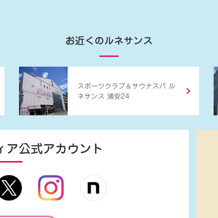
お近くのルネサンス
＆
スポーツクラブ
サウナスパ ル
ネサンス 浦安24
ィア
公式アカウント