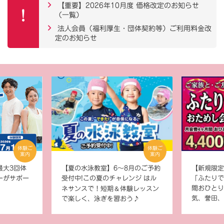
【重要】2026年10月度 価格改定のお知らせ
（一覧）
法人会員（福利厚生・団体契約等）ご利用料金改
定のお知らせ
体験ご
体験ご
案内
案内
最大3回体
【夏の水泳教室】6～8月のご予約
【新規限定
ーがサポー
受付中!この夏のチャレンジ はル
「ふたりで
＆
間おひとり4
ネサンスで！短期
体験レッスン
気、誉田、
で楽しく、泳ぎを習おう♪