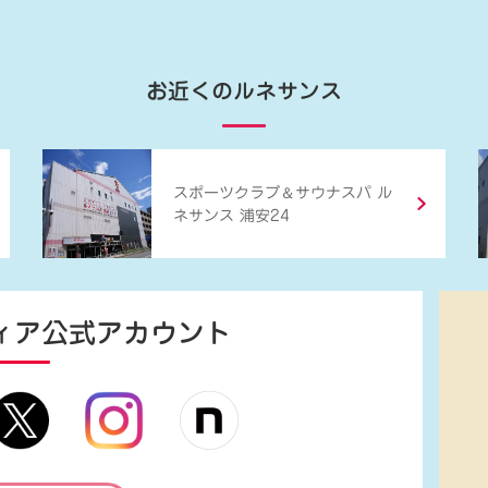
お近くのルネサンス
＆
スポーツクラブ
サウナスパ ル
ネサンス 浦安24
ィア
公式アカウント