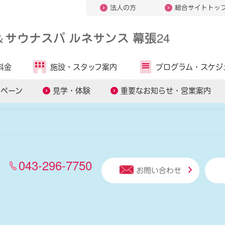
法人の方
総合サイトトッ
＆
サウナスパ ルネサンス 幕張24
人気キーワードから探す
料金
施設・
スタッフ案内
プログラム・
スケジ
ッスン
スマートテニスレッスン
パーソナルトレーニング
ンペーン
見学・体験
重要なお知らせ・営業案内
043-296-7750
お問い合わせ