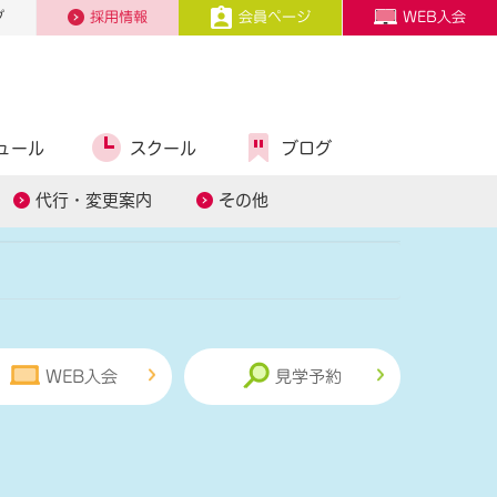
プ
採用情報
会員ページ
WEB入会
ュール
スクール
ブログ
糖質コントロール
スタッフ募集
代行・変更案内
その他
WEB入会
見学予約