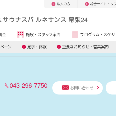
法人の方
総合サイトトッ
＆
サウナスパ ルネサンス 幕張24
人気キーワードから探す
料金
施設・
スタッフ案内
プログラム・
スケジ
ッスン
スマートテニスレッスン
パーソナルトレーニング
ンペーン
見学・体験
重要なお知らせ・営業案内
043-296-7750
お問い合わせ