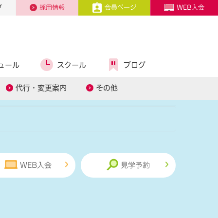
プ
採用情報
会員ページ
WEB入会
ュール
スクール
ブログ
糖質コントロール
スタッフ募集
代行・変更案内
その他
WEB入会
見学予約