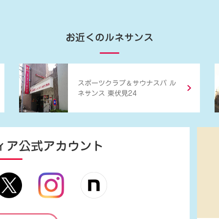
お近くのルネサンス
＆
スポーツクラブ
サウナスパ ル
ネサンス 東伏見24
ィア
公式アカウント