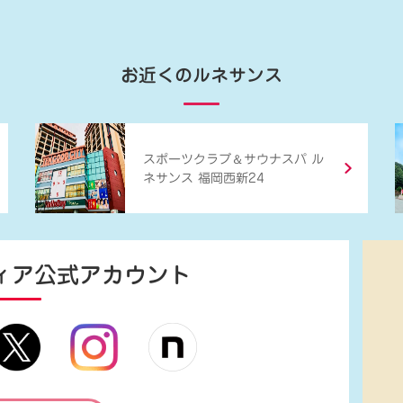
お近くのルネサンス
＆
スポーツクラブ
サウナスパ ル
ネサンス 福岡西新24
ィア
公式アカウント