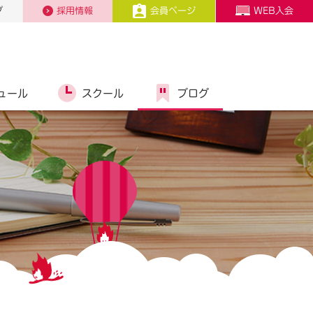
プ
採用情報
会員ページ
WEB入会
ュール
スクール
ブログ