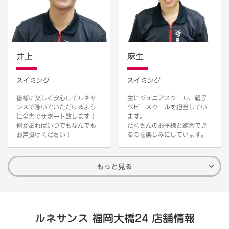
井上
麻生
スイミング
スイミング
皆様に楽しく安心してルネサ
主にジュニアスクール、親子
ンスで泳いでいただけるよう
ベビースクールを担当してい
に全力でサポート致します！
ます。
何かあればいつでもなんでも
たくさんのお子様と練習でき
お声掛けください！
るのを楽しみにしています。
もっと見る
ルネサンス 福岡大橋24 店舗情報