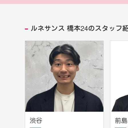
ルネサンス 橋本24のスタッフ
渋谷
前島