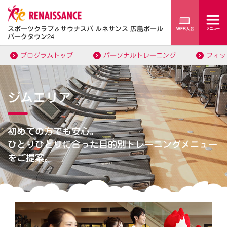
スポーツクラブ
＆
サウナスパ ルネサンス 広島ボール
パークタウン24
プログラムトップ
パーソナルトレーニング
フィッ
ジムエリア
初めての方でも安心。
ひとりひとりに合った目的別トレーニングメニュー
をご提案。