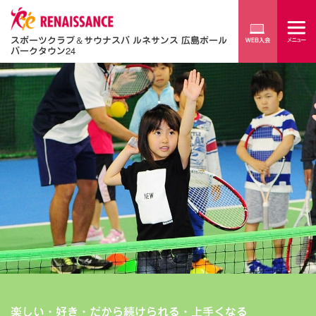
スポーツクラブ
＆
サウナスパ ルネサンス 広島ボール
パークタウン24
楽しい・好き・だから続けられる・上手くなる