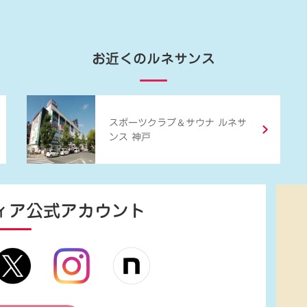
お近くのルネサンス
＆
スポーツクラブ
サウナ ルネサ
ンス 神戸
ィア
公式アカウント