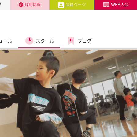
プ
採用情報
会員ページ
WEB入会
ュール
スクール
ブログ