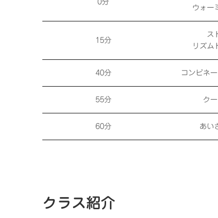
0分
ウォー
ス
15分
リズム
40分
コンビネー
55分
クー
60分
あい
クラス紹介