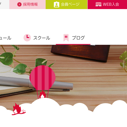
プ
採用情報
会員ページ
WEB入会
ュール
スクール
ブログ