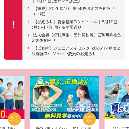
｜9月19日(土)～26日(土)
【重要】2026年10月度 価格改定のお知らせ
（一覧）
【お知らせ】夏季営業スケジュール｜8月10日
(月)～17日(月) ※平常通り
法人会員（福利厚生・団体契約等）ご利用料金改
定のお知らせ
【ご案内】ジュニアスイミング_2026年4月度よ
り開講スケジュール変更のお知らせ
キャン
見学ご
ペーン
案内
える【法人
夏のボディメイクも、涼しく心地
【ジュニア