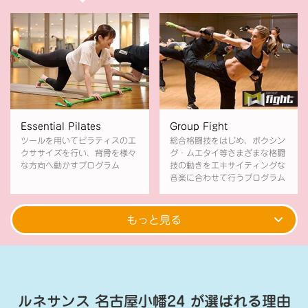
Essential Pilates
Group Fight
ツールを用いてピラティスのエ
総合格闘技をはじめ、ボクシン
クササイズを行い、背骨を様々
グ・ムエタイ等さまざまな格闘
な方向へ動かすプログラム
技の動きをエキサイティングな
音楽に合わせて行うプログラム
もっと見る
ルネサンス 名古屋小幡24
が選ばれる理由