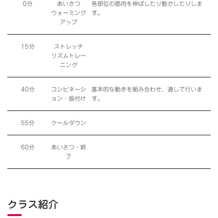
0分
あいさつ
各部位の筋肉を伸ばしたり動かしたりしま
ウォーミング
す。
アップ
15分
ストレッチ
リズムトレー
ニング
40分
コンビネーシ
基本的な動きを組み合わせ、通しで行いま
ョン・振付け
す。
55分
クールダウン
60分
あいさつ・終
了
クラス紹介