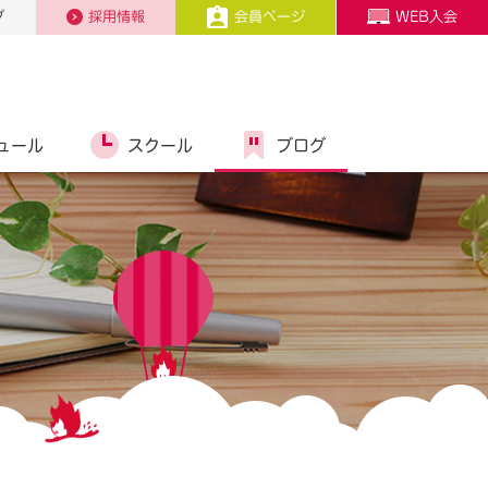
プ
採用情報
会員ページ
WEB入会
ュール
スクール
ブログ