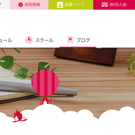
プ
採用情報
会員ページ
WEB入会
ュール
スクール
ブログ