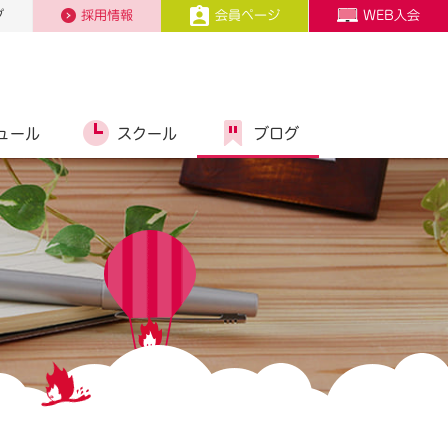
プ
採用情報
会員ページ
WEB入会
ュール
スクール
ブログ