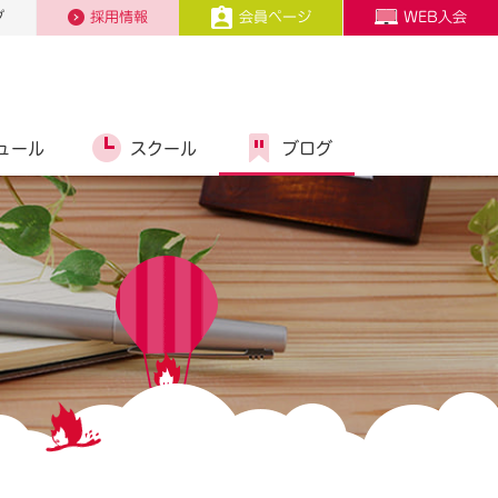
プ
採用情報
会員ページ
WEB入会
ュール
スクール
ブログ