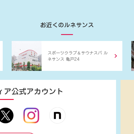
お近くのルネサンス
＆
スポーツクラブ
サウナスパ ル
ネサンス 亀戸24
ィア
公式アカウント