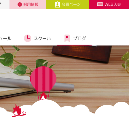
プ
採用情報
会員ページ
WEB入会
ュール
スクール
ブログ