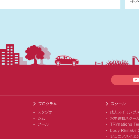
ネ
プログラム
スクール
スタジオ
成人スイミング
ジム
水中運動スクー
プール
TRYnations Te
body REmake G
ジュニアスイミ