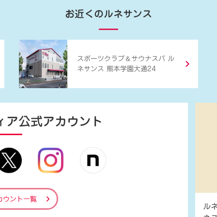
お近くのルネサンス
＆
スポーツクラブ
サウナスパ ル
ネサンス 熊本学園大通24
ィア
公式アカウント
カウント一覧
ル