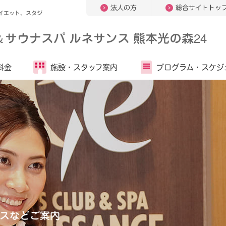
法人の方
総合サイトトッ
イエット、スタジ
＆
サウナスパ ルネサンス 熊本光の森24
料金
施設・
スタッフ案内
プログラム・
スケジ
スなどご案内