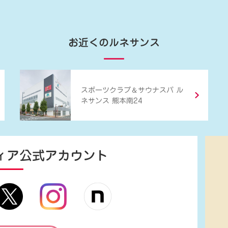
お近くのルネサンス
＆
スポーツクラブ
サウナスパ ル
ネサンス 熊本南24
ィア
公式アカウント