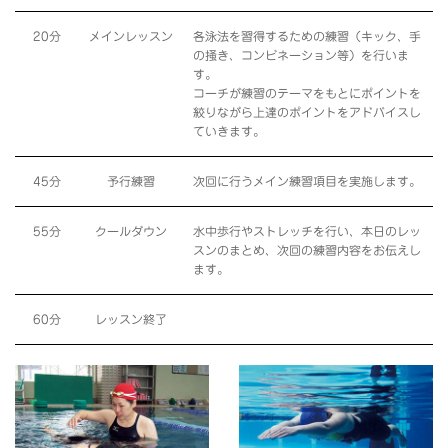
20分
メインレッスン
各泳法を習得するための練習（キック、手
の掻き、コンビネーション等）を行いま
す。
コーチが練習のテーマをもとにポイントを
絞りながら上達のポイントをアドバイスし
ていきます。
45分
予行練習
次回に行うメイン練習項目を実施します。
55分
クールダウン
水中歩行やストレッチを行い、本日のレッ
スンのまとめ、次回の練習内容をお伝えし
ます。
60分
レッスン終了