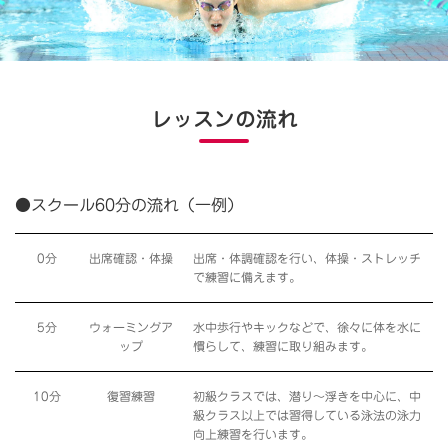
レッスンの流れ
●スクール60分の流れ（一例）
0分
出席確認・体操
出席・体調確認を行い、体操・ストレッチ
で練習に備えます。
5分
ウォーミングア
水中歩行やキックなどで、徐々に体を水に
ップ
慣らして、練習に取り組みます。
10分
復習練習
初級クラスでは、潜り〜浮きを中心に、中
級クラス以上では習得している泳法の泳力
向上練習を行います。