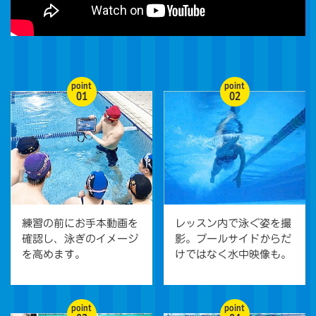
point
point
01
02
練習の前にお手本動画を
レッスン内で泳ぐ姿を撮
確認し、泳ぎのイメージ
影。プールサイドからだ
を高めます。
けではなく水中映像も。
point
point