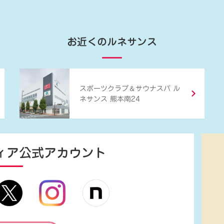
お近くのルネサンス
＆
スポーツクラブ
サウナスパ ル
ネサンス 熊本南24
ィア
公式アカウント