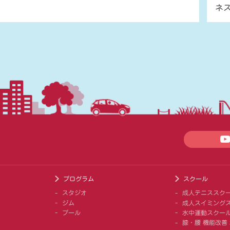
ネ
プログラム
スクール
スタジオ
成人テニススク
ジム
成人スイミング
プール
水中運動スクー
膝・腰 機能改善