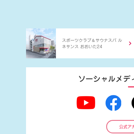
＆
スポーツクラブ
サウナスパ ル
ネサンス おおいた24
ソーシャルメデ
公式ア