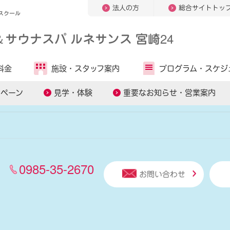
法人の方
総合サイトトッ
スクール
＆
サウナスパ ルネサンス 宮崎24
人気キーワードから探す
料金
施設・
スタッフ案内
プログラム・
スケジ
ッスン
スマートテニスレッスン
パーソナルトレーニング
ンペーン
見学・体験
重要なお知らせ・営業案内
0985-35-2670
お問い合わせ