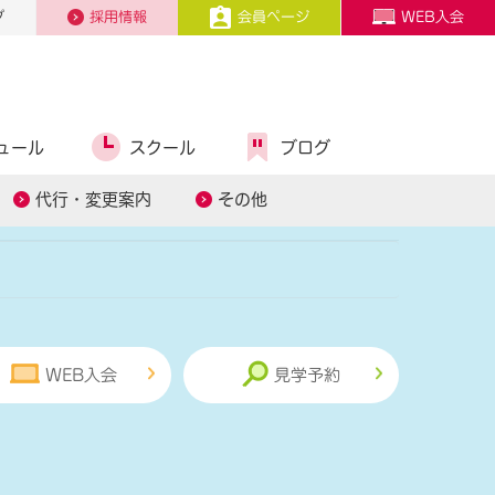
プ
採用情報
会員ページ
WEB入会
ュール
スクール
ブログ
糖質コントロール
スタッフ募集
代行・変更案内
その他
WEB入会
見学予約