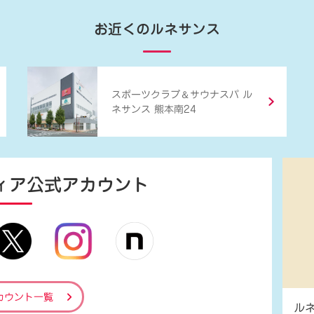
お近くのルネサンス
＆
スポーツクラブ
サウナスパ ル
ネサンス 熊本南24
ィア
公式アカウント
カウント一覧
ル