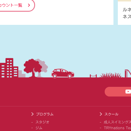
カウント一覧
ル
ネ
プログラム
スクール
スタジオ
成人スイミング
ジム
TRYnations Te