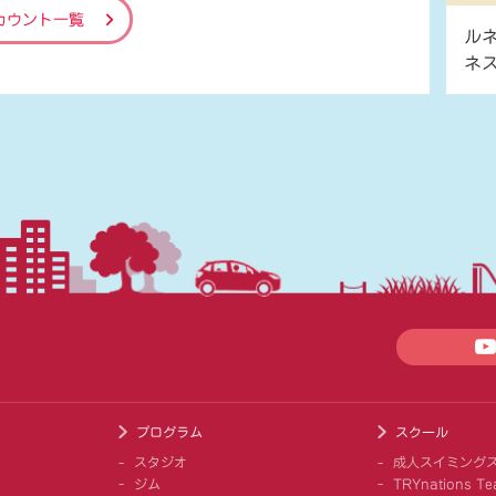
カウント一覧
ル
ネ
プログラム
スクール
スタジオ
成人スイミング
ジム
TRYnations Te