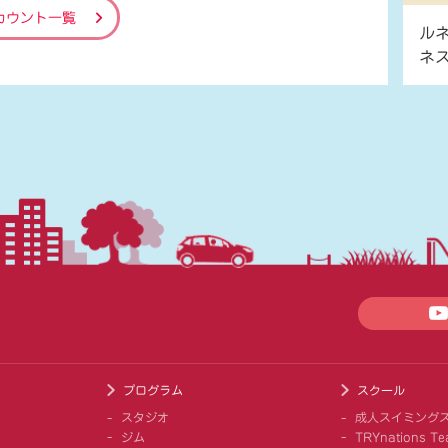
カウント一覧
ル
ネ
プログラム
スクール
スタジオ
成人スイミング
ジム
TRYnations Te