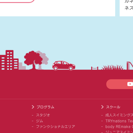
ル
ネ
プログラム
スクール
スタジオ
成人スイミング
ジム
TRYnations Te
ファンクショナルエリア
body REmake G
ジュニアスイミ