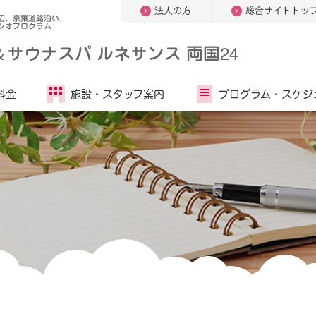
法人の方
総合サイトトッ
辺、京葉道路沿い、
ジオプログラム
＆
サウナスパ ルネサンス 両国24
料金
施設・
スタッフ案内
プログラム・
スケジ