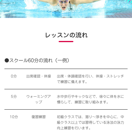
レッスンの流れ
●スクール60分の流れ（一例）
0分
出席確認・体操
出席・体調確認を行い、体操・ストレッチ
で練習に備えます。
5分
ウォーミングア
水中歩行やキックなどで、徐々に体を水に
ップ
慣らして、練習に取り組みます。
10分
復習練習
初級クラスでは、潜り〜浮きを中心に、中
級クラス以上では習得している泳法の泳力
向上練習を行います。