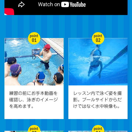
point
point
01
02
練習の前にお手本動画を
レッスン内で泳ぐ姿を撮
確認し、泳ぎのイメージ
影。プールサイドからだ
を高めます。
けではなく水中映像も。
point
point