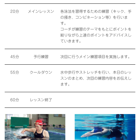
20分
メインレッスン
各泳法を習得するための練習（キック、手
の掻き、コンビネーション等）を行いま
す。
コーチが練習のテーマをもとにポイントを
絞りながら上達のポイントをアドバイスし
ていきます。
45分
予行練習
次回に行うメイン練習項目を実施します。
55分
クールダウン
水中歩行やストレッチを行い、本日のレッ
スンのまとめ、次回の練習内容をお伝えし
ます。
60分
レッスン終了