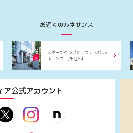
お近くのルネサンス
＆
スポーツクラブ
サウナスパ ル
ネサンス 北千住24
ィア
公式アカウント