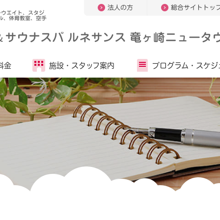
法人の方
総合サイトトッ
ーウエイト、スタジ
ル、体育教室、空手
＆
サウナスパ ルネサンス 竜ヶ崎ニュータウ
料金
施設・
スタッフ案内
プログラム・
スケジ