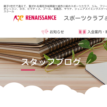
親子3世代で通えて、繋がれる場所茨城県龍ケ崎市小柴のスポーツクラブ、ジム、フリ
オレッスン、ヨガ、ピラティス、プール、お風呂、サウナ、ジュニアスイミングスクー
スクール
スポーツクラブ
お知らせ
入会案内・
スタッフブログ