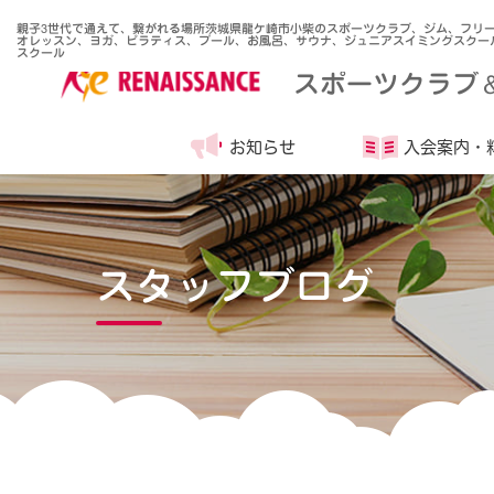
親子3世代で通えて、繋がれる場所茨城県龍ケ崎市小柴のスポーツクラブ、ジム、フリ
オレッスン、ヨガ、ピラティス、プール、お風呂、サウナ、ジュニアスイミングスクー
スクール
スポーツクラブ
お知らせ
入会案内・
スタッフブログ