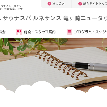
法人の方
総合サイトトッ
ーウエイト、スタジ
ル、体育教室、空手
＆
サウナスパ ルネサンス 竜ヶ崎ニュータウ
料金
施設・
スタッフ案内
プログラム・
スケジ