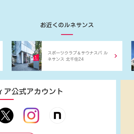
お近くのルネサンス
＆
スポーツクラブ
サウナスパ ル
ネサンス 北千住24
ィア
公式アカウント