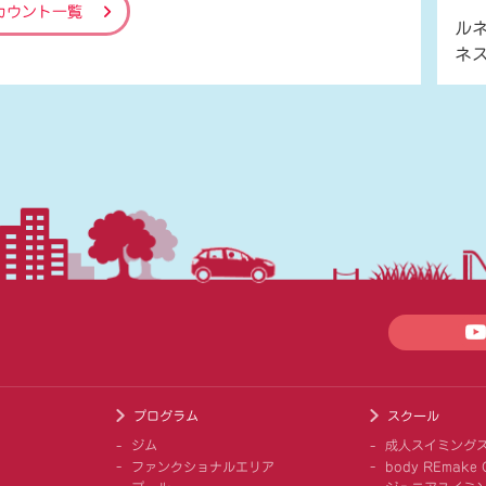
カウント一覧
ル
ネ
プログラム
スクール
ジム
成人スイミング
ファンクショナルエリア
body REmake G