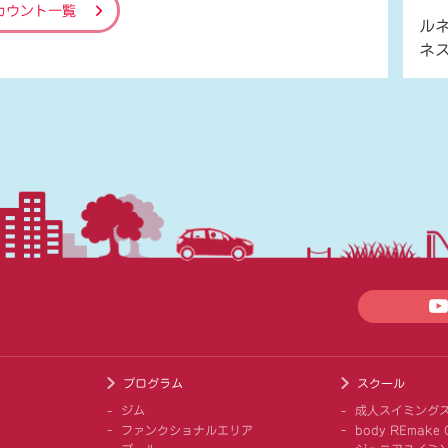
カウント一覧
ル
ネ
プログラム
スクール
ジム
成人スイミング
ファンクショナルエリア
body REmake G