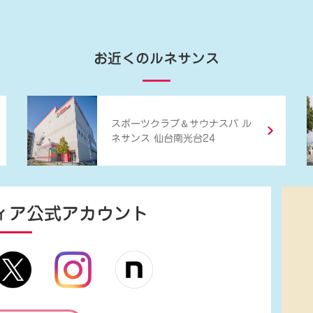
お近くのルネサンス
＆
スポーツクラブ
サウナスパ ル
ネサンス 仙台南光台24
ィア
公式アカウント