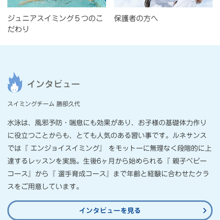
ジュニアスイミング５つのこ
保護者の方へ
だわり
インタビュー
スイミングチーム 勝部久代
⽔泳は、⾵邪予防・喘息にも効果があり、お⼦様の基礎体⼒作り
に役⽴つことからも、とても⼈気のある習い事です。ルネサンス
では『 エンジョイスイミング』 をモットーに無理なく段階的に上
達するレッスンを実施。⽣後6ヶ⽉から始められる『 親⼦ベビー
コース』から『 選⼿育成コース』まで年齢と経験に合わせたクラ
スをご⽤意しています。
インタビューを見る