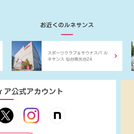
お近くのルネサンス
＆
スポーツクラブ
サウナスパ ル
ネサンス 仙台南光台24
ィア
公式アカウント