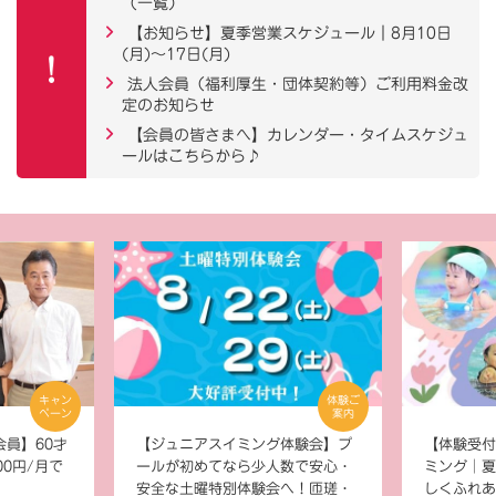
（一覧）
【お知らせ】夏季営業スケジュール｜8月10日
(月)～17日(月)
法人会員（福利厚生・団体契約等）ご利用料金改
定のお知らせ
【会員の皆さまへ】カレンダー・タイムスケジュ
ールはこちらから♪
キャン
体験ご
ペーン
案内
員】60才
【ジュニアスイミング体験会】プ
【体験受付
00円/月で
ールが初めてなら少人数で安心・
ミング│夏
安全な土曜特別体験会へ！匝瑳・
しくふれあ