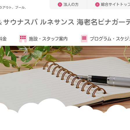
法人の方
総合サイトトッ
クアウト、プール、
＆
サウナスパ ルネサンス 海老名ビナガーデ
料金
施設・
スタッフ案内
プログラム・
スケジ