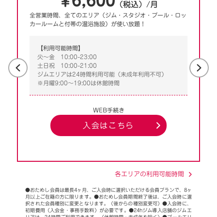
6,600
￥
（税込）/月
全営業時間、全てのエリア（ジム・スタジオ・プール・ロッ
カールームと付帯の温浴施設）が使い放題！
【利用可能時間】
火～金 10:00-23:00
土日祝 10:00-21:00
ジムエリアは24時間利用可能（未成年利用不可）
※月曜9:00～19:00は休館時間
WEB手続き
入会はこちら
各エリアの利用可能時間
●おためし会員は最長4ヶ月、ご入会時に選択いただける会員プランで、8ヶ
月以上ご在籍の方に限ります。●おためし会員期間終了後は、ご入会時に選
択された会員種別に変更となります。（後からの種別変更可）●入会時に、
初期費用（入会金・事務手数料）が必要です。●24hジム導入店舗のジムエ