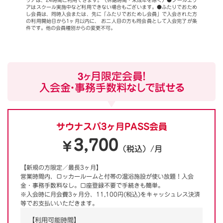
リアは、24時間ご利用できます。（休館時間・未成年を除く）●プールエリ
アはスクール実施中など利用できない場合もございます。●ふたりでおため
し会員は、同時入会または、先に「ふたりでおためし会員」で入会された方
の利用開始日から1ヶ月以内に、 お二人目の方も同会員として入会完了が条
件です。他の会員種別からの変更不可。
3ヶ月限定会員！
入会金・事務手数料なしで試せる
サウナスパ3ヶ月PASS会員
3,700
￥
（税込）/月
【新規の方限定／最長3ヶ月】
営業時間内、ロッカールームと付帯の温浴施設が使い放題！入会
金・事務手数料なし。口座登録不要で手続きも簡単。
※入会時に月会費3ヶ月分、11,100円(税込)をキャッシュレス決済
等でお支払いいただきます。
【利用可能時間】