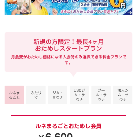
新規の方限定！最長4ヶ月
おためしスタートプラン
月会費がおためし価格になる入会時のみ選択できる料金プランで
す。
U30ジ
プー
法人ジ
ルネま
ふたり
ジム・
ム・サ
ル・サ
ム・サ
るごと
で
サウナ
ウナ
ウナ
ウナ
ルネまるごとおためし会員