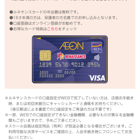
●ルネサンスカードの年会費は無料です。
●18才未満の方は、保護者の方名義でのお申し込みとなります。
●口座登録はオンライン登録がお勧めです。
●お得なカード特典は
こちら
をチェック
※ルネサンスカードの口座設定がWEBで完了していない方は、店頭お手続き
時、または初回来館日にキャッシュカードと通帳をお持ちください。
（後日郵送による書面での口座設定をご希望の方は不要です）
※一部、WEBでの口座設定ができない金融機関、必要なものが異なる金融機
関もございますので、予めご了承ください。
※スクール会員は指定用品（有料）が別途必要となる場合がございます。ご
利用可能な決済サービスをご確認の上、入会手続き時にフロントにてお支
払いください。