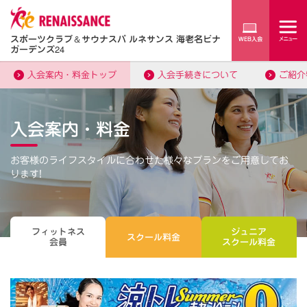
スポーツクラブ
＆
サウナスパ ルネサンス 海老名ビナ
ガーデンズ24
入会案内・料金トップ
入会手続きについて
ご紹介
入会案内・料金
お客様のライフスタイルに合わせた様々なプランをご用意してお
ります!
フィットネス
ジュニア
スクール料金
会員
スクール料金