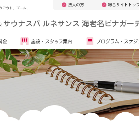
法人の方
総合サイトトッ
クアウト、プール、
＆
サウナスパ ルネサンス 海老名ビナガーデ
料金
施設・
スタッフ案内
プログラム・
スケジ