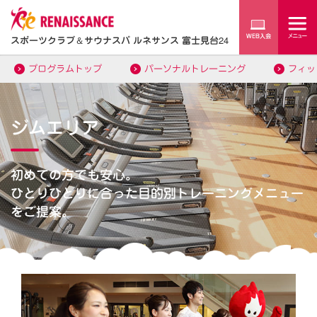
スポーツクラブ
＆
サウナスパ ルネサンス 富士見台24
プログラムトップ
パーソナルトレーニング
フィッ
ジムエリア
初めての方でも安心。
ひとりひとりに合った目的別トレーニングメニュー
をご提案。