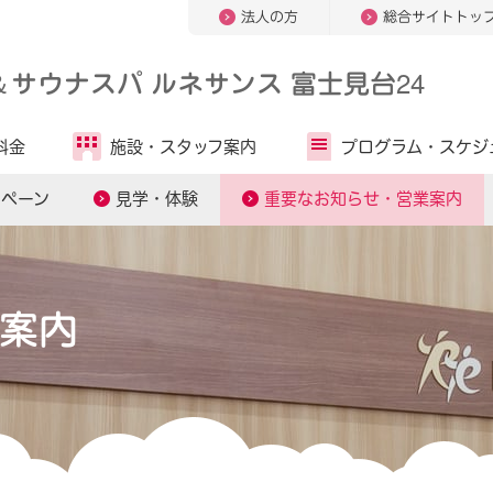
法人の方
総合サイトトッ
＆
サウナスパ ルネサンス 富士見台24
料金
施設・
スタッフ案内
プログラム・
スケジ
ンペーン
見学・体験
重要なお知らせ・営業案内
案内