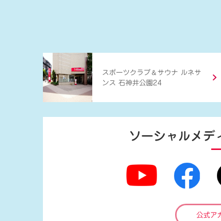
＆
スポーツクラブ
サウナ ルネサ
ンス 石神井公園24
ソーシャルメデ
公式ア