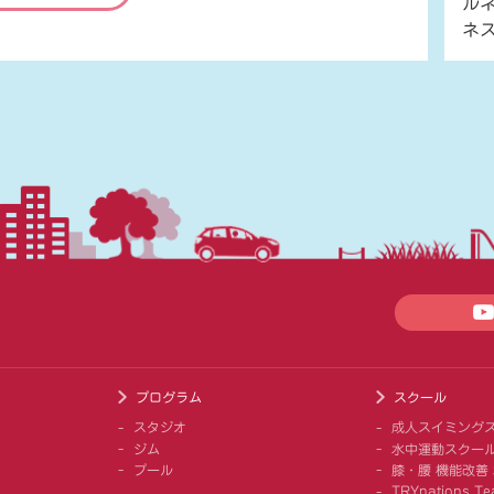
ル
ネ
プログラム
スクール
スタジオ
成人スイミング
ジム
水中運動スクー
プール
膝・腰 機能改善
TRYnations Te